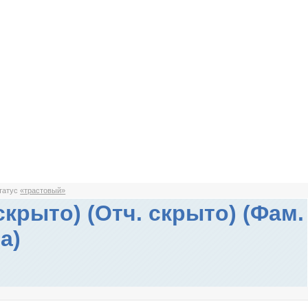
статус
«трастовый»
скрыто) (Отч. скрыто) (Фам.
а)