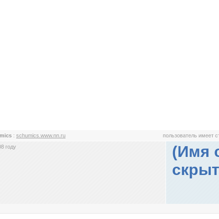
mics
:
schumics.www.nn.ru
пользователь имеет 
(Имя 
8 году
скрыт