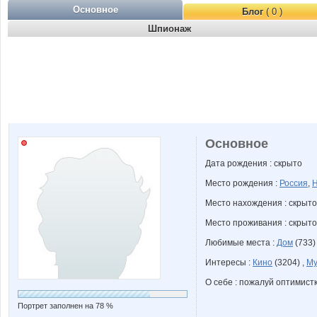
Основное
Блог
( 0 )
Шпионаж
Основное
Дата рождения : скрыто
Место рождения :
Россия
,
Н
Место нахождения : скрыто
Место проживания : скрыто
Любимые места :
Дом
(733)
Интересы :
Кино
(3204) ,
Му
О себе : пожалуй оптимистка
Портрет заполнен на 78 %