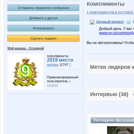
Комплименты
Отправить приватное сообщение
1 комплиментов в гостевой 
Добавить в друзья
Ценный аромат
Игнорировать
Добрый день. У вас 
www.nn.ru/community
Сделать подарок
Вы не авторизованы! Чтоб
Мой малыш - Основной
популярность:
2019 место
рейтинг
11747
?
Метки лидеров
Привилегированный
пользователь
9
уровня
Интервью (38)
Последние
фотогра