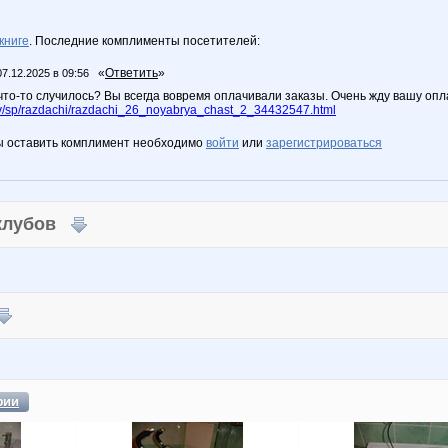
книге
. Последние комплименты посетителей:
«
Ответить
»
07.12.2025 в 09:56
что-то случилось? Вы всегда вовремя оплачивали заказы. Очень жду вашу опла
/sp/razdachi/razdachi_26_noyabrya_chast_2_34432547.html
ы оставить комплимент необходимо
войти
или
зарегистрироваться
 клубов
фии