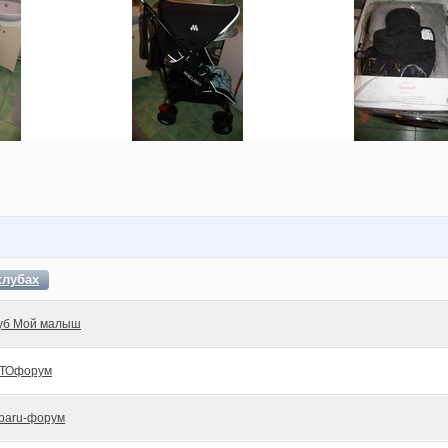
клубах
уб Мой малыш
ТОфорум
baru-форум